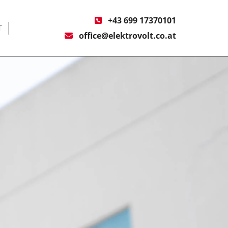
+43 699 17370101

T
office@elektrovolt.co.at
